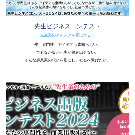
先生ビジネスコンテスト
協会案内
先生業のアイデアを形にする！
夢、専門性、アイデアも素晴らしい。
事業案内
でもなかなか一歩が踏み出せない。
そんな起業家の想いを形にし、社会へ繋げたい。